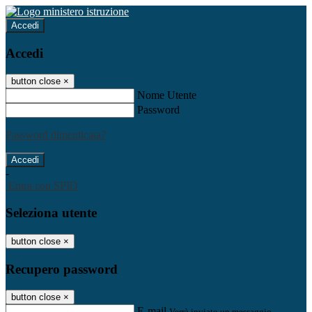
Accedi
Accedi
button close
×
Nome Utente
Password
Password dimenticata?
-
Entra con SPID
Seleziona utente
button close
×
Recupero password
button close
×
E-mail
Verrà inviato un messaggio