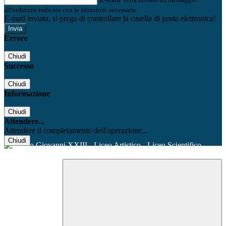
all'indirizzo indicato con le istruzioni necessarie.
E-mail inviata, si prega di controllare la casella di posta elettronica!
Errore
Chiudi
Successo
Chiudi
Informazione
Chiudi
Attendere...
Attendere il completamento dell'operazione...
Chiudi
Facebook
Youtube
Instagram