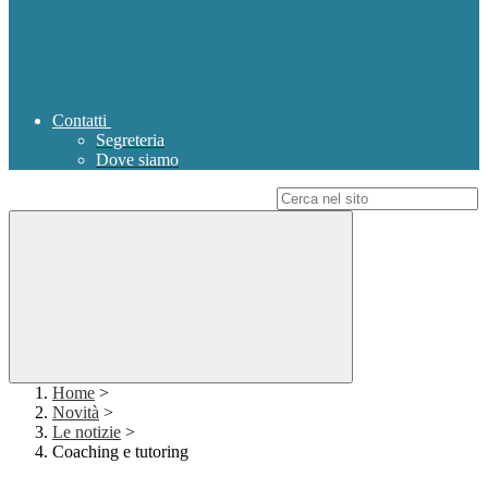
Contatti
Segreteria
Dove siamo
Campo di ricerca per le pagine del sito
Home
>
Novità
>
Le notizie
>
Coaching e tutoring