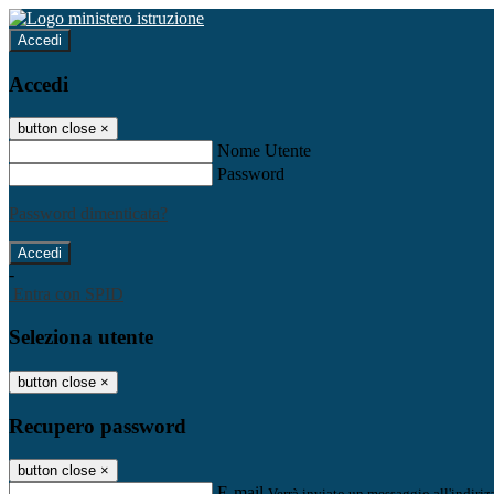
Accedi
Accedi
button close
×
Nome Utente
Password
Password dimenticata?
-
Entra con SPID
Seleziona utente
button close
×
Recupero password
button close
×
E-mail
Verrà inviato un messaggio all'indirizz