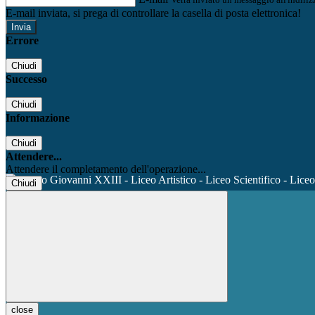
E-mail inviata, si prega di controllare la casella di posta elettronica!
Errore
Chiudi
Successo
Chiudi
Informazione
Chiudi
Attendere...
Attendere il completamento dell'operazione...
Chiudi
close