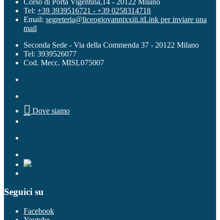
Corso di Porta Vigentina,14 - 20122 Milano
Tel:
+39 3939516721 - +39 0258314718
Email:
segreteria@liceogiovannixxiii.it
Link per inviare una
mail
Seconda Sede - Via della Commenda 37 - 20122 Milano
Tel: 3939526077
Cod. Mecc. MISL075007

Dove siamo
Seguici su
Facebook
Youtube