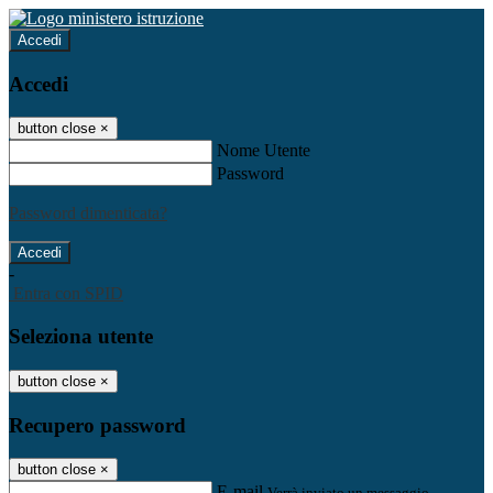
Accedi
Accedi
button close
×
Nome Utente
Password
Password dimenticata?
-
Entra con SPID
Seleziona utente
button close
×
Recupero password
button close
×
E-mail
Verrà inviato un messaggio