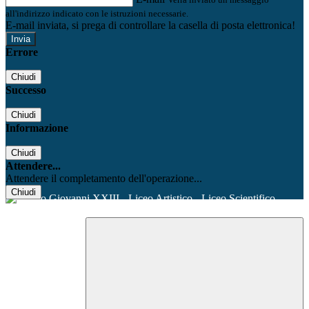
all'indirizzo indicato con le istruzioni necessarie.
E-mail inviata, si prega di controllare la casella di posta elettronica!
Errore
Chiudi
Successo
Chiudi
Informazione
Chiudi
Attendere...
Attendere il completamento dell'operazione...
Chiudi
Facebook
Youtube
Instagram