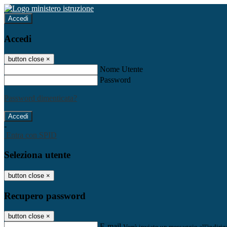
Accedi
Accedi
button close
×
Nome Utente
Password
Password dimenticata?
-
Entra con SPID
Seleziona utente
button close
×
Recupero password
button close
×
E-mail
Verrà inviato un messaggio all'indirizz