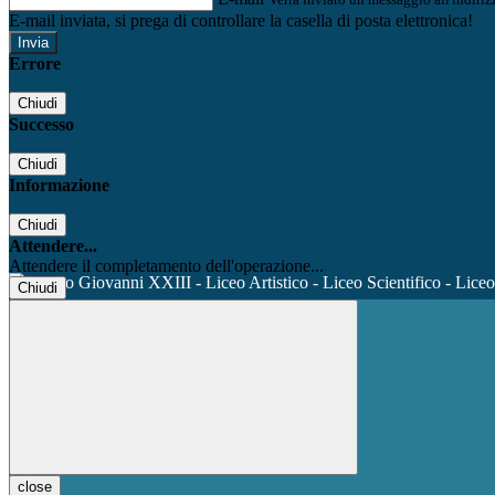
E-mail inviata, si prega di controllare la casella di posta elettronica!
Errore
Chiudi
Successo
Chiudi
Informazione
Chiudi
Attendere...
Attendere il completamento dell'operazione...
Chiudi
close