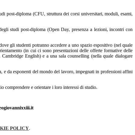
i post-diploma (CFU, struttura dei corsi universitari, moduli, esami,
o degli studi post-diploma (Open Day, presenza a lezioni, incontri con
 dove gli studenti potranno accedere a uno spazio espositivo (nel quale
orientamento (in cui ci sono presentazioni delle offerte formative delle
a di Cambridge English) e a una sala counselling (nella quale dialogare
a, e da esponenti del mondo del lavoro, impegnati in professioni affini
lio comprendere e orientare i loro interessi di studio.
ogiovannixxiii.it
KIE POLICY
.