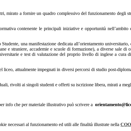
ri, mirato a fornire un quadro complessivo del funzionamento degli stud
formativa contenente le principali iniziative e opportunità nell’ambit
lo Studente, una manifestazione dedicata all’orientamento universitario,
liane e straniere, accademie e scuole di formazione), a diverse sale di 
universitarie e test di valutazione del proprio livello di inglese a cur
l liceo, attualmente impegnati in diversi percorsi di studio post-diplom
ali, rivolti ai singoli studenti e offerti su iscrizione libera, mirati a meg
per info che per materiale illustrativo può scrivere a
orientamento@lice
kie necessari al funzionamento ed utili alle finalità illustrate nella
COO