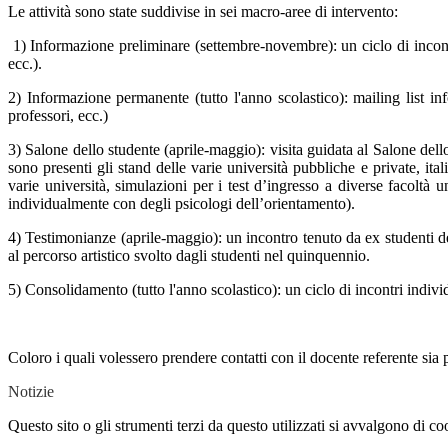
Le attività sono state suddivise in sei macro-aree di intervento:
1) Informazione preliminare (settembre-novembre): un ciclo di incont
ecc.).
2) Informazione permanente (tutto l'anno scolastico): mailing list in
professori, ecc.)
3) Salone dello studente (aprile-maggio): visita guidata al Salone del
sono presenti gli stand delle varie università pubbliche e private, ita
varie università, simulazioni per i test d’ingresso a diverse facoltà 
individualmente con degli psicologi dell’orientamento).
4) Testimonianze (aprile-maggio): un incontro tenuto da ex studenti de
al percorso artistico svolto dagli studenti nel quinquennio.
5) Consolidamento (tutto l'anno scolastico): un ciclo di incontri individu
Coloro i quali volessero prendere contatti con il docente referente sia 
Notizie
Questo sito o gli strumenti terzi da questo utilizzati si avvalgono di coo