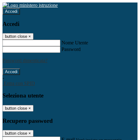
Accedi
Accedi
button close
×
Nome Utente
Password
Password dimenticata?
-
Entra con SPID
Seleziona utente
button close
×
Recupero password
button close
×
E-mail
Verrà inviato un messaggio