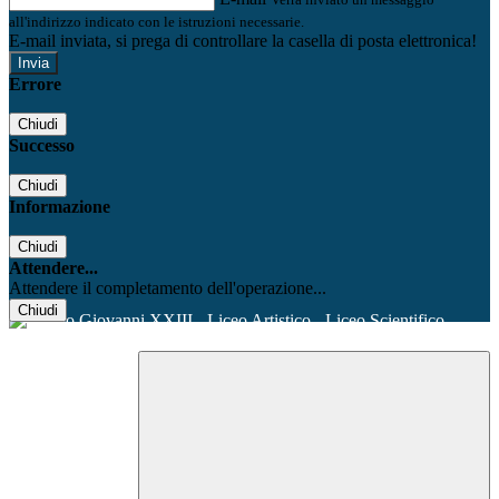
all'indirizzo indicato con le istruzioni necessarie.
E-mail inviata, si prega di controllare la casella di posta elettronica!
Errore
Chiudi
Successo
Chiudi
Informazione
Chiudi
Attendere...
Attendere il completamento dell'operazione...
Chiudi
Facebook
Youtube
Instagram