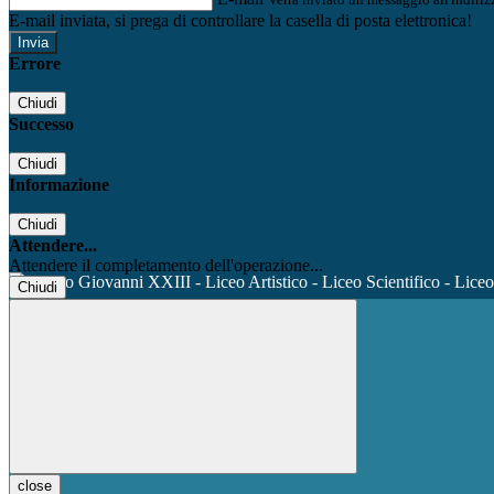
E-mail inviata, si prega di controllare la casella di posta elettronica!
Errore
Chiudi
Successo
Chiudi
Informazione
Chiudi
Attendere...
Attendere il completamento dell'operazione...
Chiudi
close