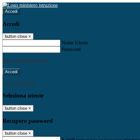
Accedi
Accedi
button close
×
Nome Utente
Password
Password dimenticata?
-
Entra con SPID
Seleziona utente
button close
×
Recupero password
button close
×
E-mail
Verrà inviato un messaggio all'indirizz