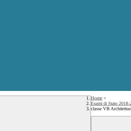
Home
>
Esami di Stato 2018-
classe VB Architettu