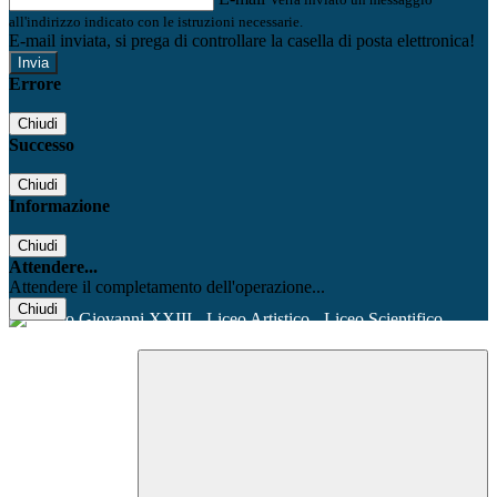
all'indirizzo indicato con le istruzioni necessarie.
E-mail inviata, si prega di controllare la casella di posta elettronica!
Errore
Chiudi
Successo
Chiudi
Informazione
Chiudi
Attendere...
Attendere il completamento dell'operazione...
Chiudi
Facebook
Youtube
Instagram