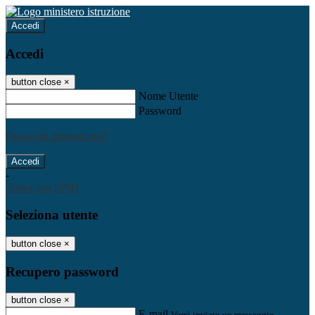
Accedi
Accedi
button close
×
Nome Utente
Password
Password dimenticata?
-
Entra con SPID
Seleziona utente
button close
×
Recupero password
button close
×
E-mail
Verrà inviato un messaggio