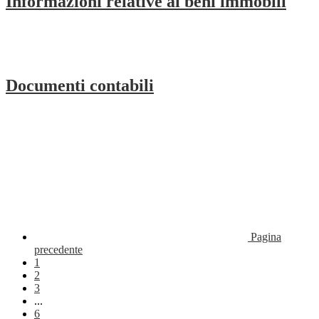
Informazioni relative ai beni immobili
Documenti contabili
Pagina
precedente
1
2
3
...
6