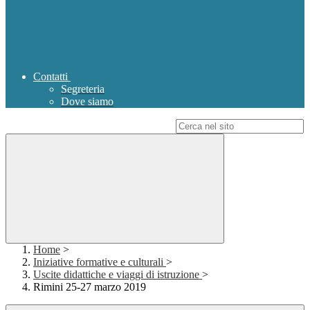
Contatti
Segreteria
Dove siamo
Campo di ricerca per le pagine del sito
Home
>
Iniziative formative e culturali
>
Uscite didattiche e viaggi di istruzione
>
Rimini 25-27 marzo 2019