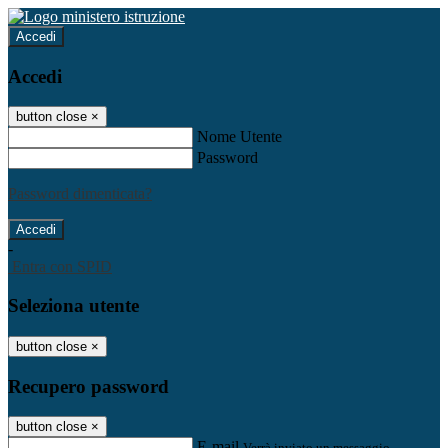
Accedi
Accedi
button close
×
Nome Utente
Password
Password dimenticata?
-
Entra con SPID
Seleziona utente
button close
×
Recupero password
button close
×
E-mail
Verrà inviato un messaggio