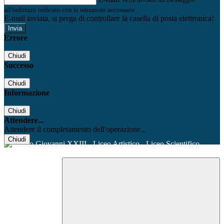
all'indirizzo indicato con le istruzioni necessarie.
E-mail inviata, si prega di controllare la casella di posta elettronica!
Errore
Chiudi
Successo
Chiudi
Informazione
Chiudi
Attendere...
Attendere il completamento dell'operazione...
Chiudi
Facebook
Youtube
Instagram