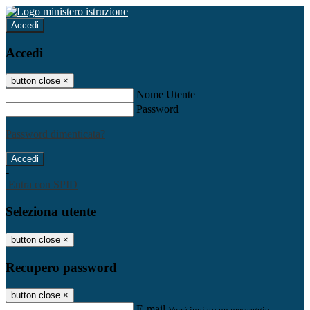
Accedi
Accedi
button close
×
Nome Utente
Password
Password dimenticata?
-
Entra con SPID
Seleziona utente
button close
×
Recupero password
button close
×
E-mail
Verrà inviato un messaggio