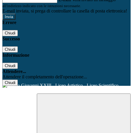
all'indirizzo indicato con le istruzioni necessarie.
E-mail inviata, si prega di controllare la casella di posta elettronica!
Errore
Chiudi
Successo
Chiudi
Informazione
Chiudi
Attendere...
Attendere il completamento dell'operazione...
Chiudi
Facebook
Youtube
Instagram