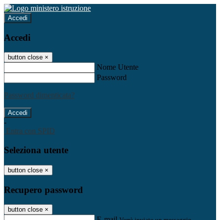
Accedi
Accedi
button close
×
Nome Utente
Password
Password dimenticata?
-
Entra con SPID
Seleziona utente
button close
×
Recupero password
button close
×
E-mail
Verrà inviato un messaggio