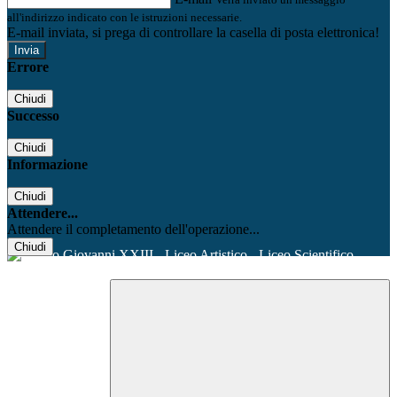
all'indirizzo indicato con le istruzioni necessarie.
E-mail inviata, si prega di controllare la casella di posta elettronica!
Errore
Chiudi
Successo
Chiudi
Informazione
Chiudi
Attendere...
Attendere il completamento dell'operazione...
Chiudi
Facebook
Youtube
Instagram