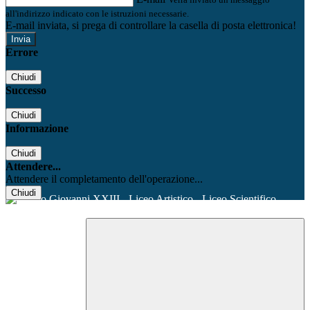
all'indirizzo indicato con le istruzioni necessarie.
E-mail inviata, si prega di controllare la casella di posta elettronica!
Errore
Chiudi
Successo
Chiudi
Informazione
Chiudi
Attendere...
Attendere il completamento dell'operazione...
Chiudi
Facebook
Youtube
Instagram