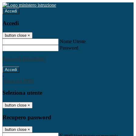
Accedi
Accedi
button close
×
Nome Utente
Password
Password dimenticata?
-
Entra con SPID
Seleziona utente
button close
×
Recupero password
button close
×
E-mail
Verrà inviato un messaggio