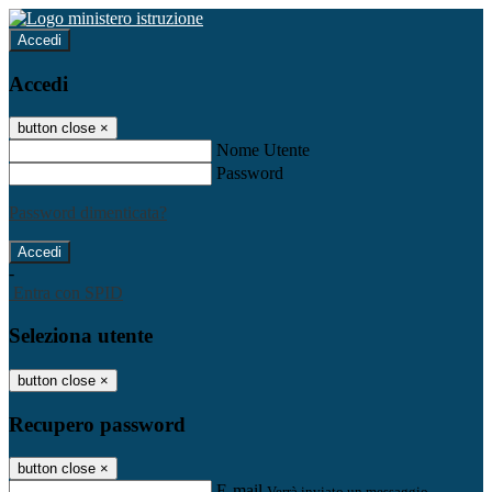
Accedi
Accedi
button close
×
Nome Utente
Password
Password dimenticata?
-
Entra con SPID
Seleziona utente
button close
×
Recupero password
button close
×
E-mail
Verrà inviato un messaggio