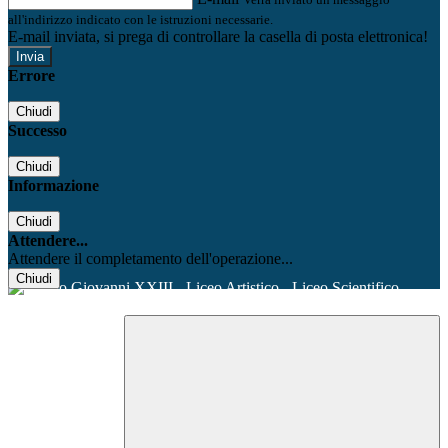
all'indirizzo indicato con le istruzioni necessarie.
E-mail inviata, si prega di controllare la casella di posta elettronica!
Errore
Chiudi
Successo
Chiudi
Informazione
Chiudi
Attendere...
Attendere il completamento dell'operazione...
Chiudi
Facebook
Youtube
Instagram