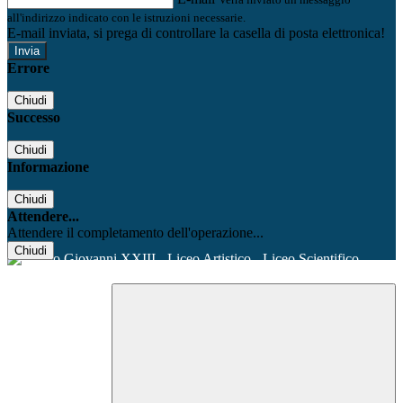
all'indirizzo indicato con le istruzioni necessarie.
E-mail inviata, si prega di controllare la casella di posta elettronica!
Errore
Chiudi
Successo
Chiudi
Informazione
Chiudi
Attendere...
Attendere il completamento dell'operazione...
Chiudi
Facebook
Youtube
Instagram