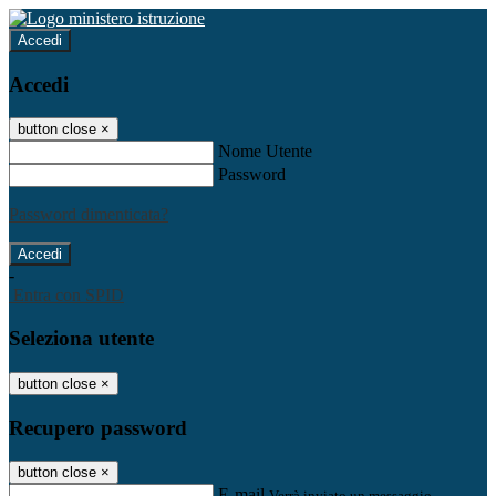
Accedi
Accedi
button close
×
Nome Utente
Password
Password dimenticata?
-
Entra con SPID
Seleziona utente
button close
×
Recupero password
button close
×
E-mail
Verrà inviato un messaggio