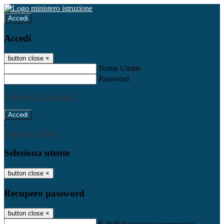
Accedi
Accedi
button close
×
Nome Utente
Password
Password dimenticata?
-
Entra con SPID
Seleziona utente
button close
×
Recupero password
button close
×
E-mail
Verrà inviato un messaggio