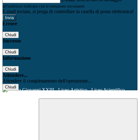
all'indirizzo indicato con le istruzioni necessarie.
E-mail inviata, si prega di controllare la casella di posta elettronica!
Errore
Chiudi
Successo
Chiudi
Informazione
Chiudi
Attendere...
Attendere il completamento dell'operazione...
Chiudi
Facebook
Youtube
Instagram